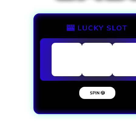
🎰 LUCKY SLOT
SPIN 🎲