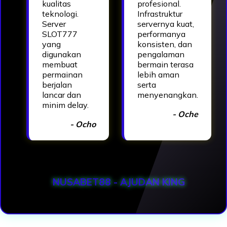
kualitas
profesional.
teknologi.
Infrastruktur
Server
servernya kuat,
SLOT777
performanya
yang
konsisten, dan
digunakan
pengalaman
membuat
bermain terasa
permainan
lebih aman
berjalan
serta
lancar dan
menyenangkan.
minim delay.
- Oche
- Ocho
NUSABET88 - AJUDAN KING