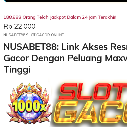
188.888 Orang Telah Jackpot Dalam 24 Jam Terakhir!
Price:
Rp 22,000
NUSABET88 SLOT GACOR ONLINE
NUSABET88: Link Akses Resm
Gacor Dengan Peluang Max
Tinggi