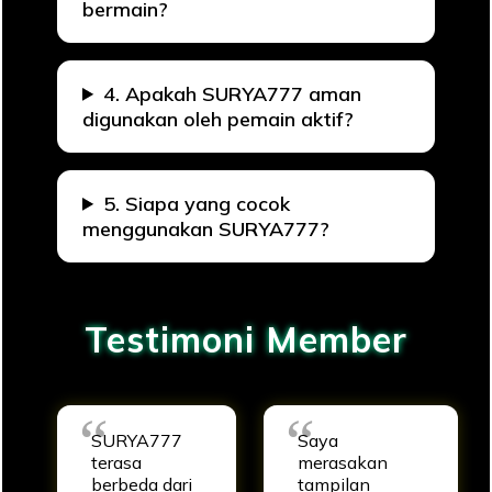
bermain?
4. Apakah SURYA777 aman
digunakan oleh pemain aktif?
5. Siapa yang cocok
menggunakan SURYA777?
Testimoni Member
SURYA777
Saya
terasa
merasakan
berbeda dari
tampilan